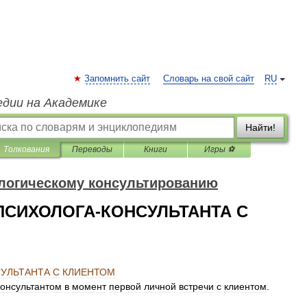
Запомнить сайт
Словарь на свой сайт
RU
едии на Академике
Найти!
Толкования
Переводы
Книги
Игры ⚽
логическому консультированию
ПСИХОЛОГА-КОНСУЛЬТАНТА С
УЛЬТАНТА
С
КЛИЕНТОМ
консультантом
в
момент
первой
личной
встречи
с
клиентом
.